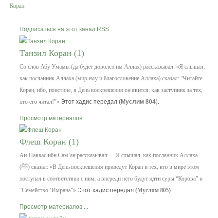
Коран
Вероучение
Подписаться на этот канал RSS
Хадисы
Танзил Коран (1)
Со слов Абу Умамы (да будет доволен им Аллах) рассказывал:
«Я слышал,
Форум
как посланник Аллаха (мир ему и благословение Аллаха) сказал: “Читайте
Коран, ибо, поистине, в День воскрешения он явится, как заступник за тех,
Контакты
кто его читал!”»
Этот хадис передал
(
Муслим 804
).
Просмотр материалов ...
Флеш Коран (1)
Ан-Наввас ибн Сам’ан рассказывал:
—
Я слышал, как посланник Аллаха
(ﷺ)
сказал: «В День воскрешения приведут Коран и тех, кто в мире этом
поступал в соответствии с ним, а впереди него будут идти суры “Корова” и
“Семейство ‘Имрана”».
Этот хадис передал
(
Муслим 805
)
Просмотр материалов ...