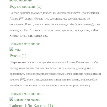
Коран онлайн (1)
Со слов Джабира (да будет доволен им Аллах) сообщается, что посланник
Аллаха
(ﷺ)
сказал:
«Коран – это заступник, чье заступничество не
отвергается. И того, кто поставит Коран впереди себя (живя по нему), того
он введет в Рай. А того, кто оставит его позади себя, он введет Ад!»
Ибн
Хиббан 1/443, аль-Баззар 122.
Просмотр материалов ...
Рукъя (1)
Шариатское Рукъя
- это просьба излечения у Аллаха Всевышнего либо
посредством Корана, так как он - исцеление и милость, руководство и
прямой путь; либо посредством узаконенных мольб, которые передаются от
пророка
(ﷺ)
, или его сподвижников и праведников уммы, или же любые
мольбы, в которых нет плохого смысла и не противоречат шариату.
Просмотр материалов ...
Тафсир Ибн Касира (1)