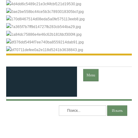
Menu
Главная
Искать
Ислам
Коран