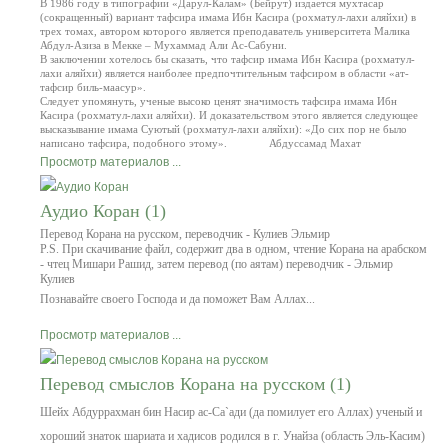
В 1986 году в типографии «Дарул-Калам» (Бейрут) издается мухтасар
(сокращенный) вариант тафсира имама Ибн Касира (рохматул-лахи аляйхи) в
трех томах, автором которого является преподаватель университета Малика
Абдул-Азиза в Мекке – Мухаммад Али Ас-Сабуни.
В заключении хотелось бы сказать, что тафсир имама Ибн Касира (рохматул-
лахи аляйхи) является наиболее предпочтительным тафсиром в области «ат-
тафсир биль-маасур».
Следует упомянуть, ученые высоко ценят значимость тафсира имама Ибн
Касира (рохматул-лахи аляйхи). И доказательством этого является следующее
высказывание имама Суютый (рохматул-лахи аляйхи): «До сих пор не было
написано тафсира, подобного этому».
Абдуссамад Махат
Просмотр материалов ...
Аудио Коран (1)
Перевод Корана на русском, переводчик - Кулиев Эльмир
P.S. При скачивание файл, содержит два в одном, чтение Корана на арабском
- чтец Мишари Рашид, затем перевод (по аятам) переводчик - Эльмир
Кулиев
Познавайте своего Господа и да поможет Вам Аллах...
Просмотр материалов ...
Перевод смыслов Корана на русском (1)
Шейх Абдуррахман бин Насир ас-Са`ади (да помилует его Аллах) ученый и
хороший знаток шариата и хадисов родился в г. Унайза (область Эль-Касим)