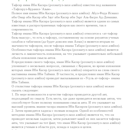
Тафсир имма Ибн Касира (рохматул-лахи аляйхи) известен под названием
«Тафсирул-Куранил-`Азым».
Полное имя имама Ибн Касира (рохматул-лахи аляйхи): Абул-Фида Исмаил
ибн Омар ибн Касир ибн Зауг ибн Касир ибн Зарг Аль-Басри Ад-Димашки.
Тафсир имама Ибн Касира (рохматул-лахи аляйхи) является одним из самых
известных и распространенных тафсиров как своего времени, так и
современности.
Тафсир имама Ибн Касира (рохматул-лахи аляйхи) относится к «ат-тафсир
биль-маасур», то есть к тафсиру, составленному на основе риуаятов ученых
сахабов и табигинов (да будет доволен ими Аллах) и является вторым по
значимости тафсиром, после тафсира имама Табари (рохматул-лахи аляйхи).
Особенностью тафсира имама Ибн Касира (рохматул-лахи аляйхи) является
легкость и лаконичность изложения, на что указывает сравнительно небольшой
объем изложения смысла аятов.
В предисловии своего тафсира, имам Ибн Касир (рохматул-лахи аляйхи)
упоминает о нескольких вопросах, связанных с Кораном, во время изложения
которых имам Ибн Касир (рохматул-лахи аляйхи) опирается на слова своего
наставника имама Ибн Таймии. В частности, в предисловии имам Ибн Касир
(рохматул-лахи аляйхи) приводит высказывания из «Усуль ат-тафсир» имама
Ибн Таймии.
О стилистике тафсира имама Ибн Касира (рохматул-лахи аляйхи) можно
сказать следующее:
1. По мере возможности в качестве тафсира приводится другой аят,
подходящий по смыслу. Есть места, где даже приводятся несколько аятов, что
способствует более полному пониманию смысла аята. И это указывает на
высокий уровень знания тасира имамом Ибн Касиром (рохматул-лахи аляйхи).
2. Затем приводятся хадисы с полным иснадом. Одной из особенностей
методики имама Ибн Касира (рохматул-лахи аляйхи) является то, что он
приводит несколько хадисов, затем разъясняет какой их них касается тафсира
аята, что указывает на тот факт, что имам Ибн Касир (рохматул-лахи аляйхи)
является ученым в области руи, иснада и хадиса в целом.