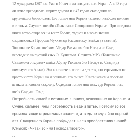
12 мухаррама 1307 г.х. Уже в 10 лет знал наизусть весь Коран. А в 23 года
он начал преподавать шариат другим и к 47 годам стал одним из
крупнейших богословов. Его толкование Корана является наиболее полным
и точным. Слушать онлайн «Толкование Священного Корана». При создании
книги автор опирался на текст Корана, хадисы и высказывания
сподвижников Пророка Муххамада (салляллаху 'алейхи уа саллям).
Толкование Корана шейхом Абд ар-Рахманом бин Насира ас-Саади
переведено на русский язык Э. Кулиевым. Слушать MP3 «Толкование
Священного Корана» шейха Абд ар-Рахмана бин Насира ас-Саади (да
помилует его Аллах). Эта книга очень полезна для тех, кто стремиться не
просто читать Коран, но и понимать его смысл. Книга написана простым
языком и понятна каждому. Содержит толкование всех сур Корана, чтец
шейх Саад аль-Гамди
Потребность людей в истинных знаниях, основанных на Коране и
Сунне, сильнее, чем потребность в еде и питье. Поэтому во все
времена люди стремились к знаниям, и ведь не случайно первый
аят Священного Корана побуждает нас к приобретению знаний:
[Смысл]: «Читай во имя Господа твоего!».