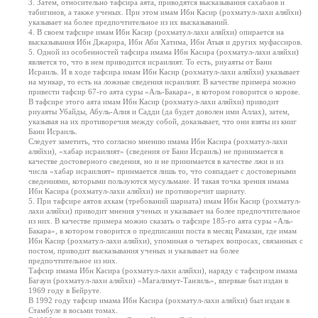
3. Затем, относительно тафсира аята, приводятся высказывания сахабаов и
табигинов, а также ученых. При этом имам Ибн Касир (рохматул-лахи аляйхи)
указывает на более предпочтительное из их высказываний.
4. В своем тафсире имам Ибн Касир (рохматул-лахи аляйхи) опирается на
высказывания Ибн Джарира, Ибн Аби Хатима, Ибн Атыя и других муфассиров.
5. Одной из особенностей тафсира имама Ибн Касира (рохматул-лахи аляйхи)
является то, что в нем приводится исраилият. То есть, риуаяты от Бани
Исраиль. И в ходе тафсира имам Ибн Касир (рохматул-лахи аляйхи) указывает
на мункар, то есть на ложные сведения исраилият. В качестве примера можно
привести тафсир 67-го аята суры «Аль-Бакара», в котором говорится о корове.
В тафсире этого аята имам Ибн Касир (рохматул-лахи аляйхи) приводит
риуаяты Убайды, Абуль-Алия и Садди (да будет доволен ими Аллах), затем,
указывая на их противоречия между собой, доказывает, что они взяты из книг
Бани Исраиль.
Следует заметить, что согласно мнению имама Ибн Касира (рохматул-лахи
аляйхи), «хабар исраилият» (сведения от Бани Исраиль) не принимается в
качестве достоверного сведения, но и не принимается в качестве лжи и из
числа «хабар исраилият» принмается лишь то, что совпадает с достоверными
сведениями, которыми пользуются мусульмане. И такая точка зрения имама
Ибн Касира (рохматул-лахи аляйхи) не противоречит шариату.
5. При тафсире аятов ахкам (требований шариата) имам Ибн Касир (рохматул-
лахи аляйхи) приводит мнения ученых и указывает на более предпочтительное
из них. В качестве примера можно сказать о тафсире 185-го аята суры «Аль-
Бакара», в котором говорится о предписании поста в месяц Рамазан, где имам
Ибн Касир (рохматул-лахи аляйхи), упоминая о четырех вопросах, связанных с
постом, приводит высказывания ученых и указывает на более
предпочтительное из них.
Тафсир имама Ибн Касира (рохматул-лахи аляйхи), наряду с тафсиром имама
Багауи (рохматул-лахи аляйхи) «Магалимут-Танзиль», впервые был издан в
1969 году в Бейруте.
В 1992 году тафсир имама Ибн Касира (рохматул-лахи аляйхи) был издан в
Стамбуле в восьми томах.