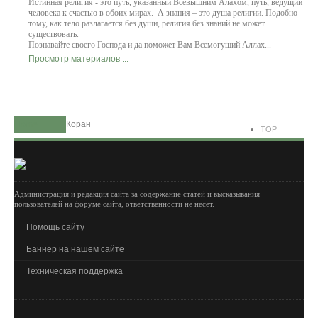
Истинная религия - это путь, указанный Всевышним Алахом, путь, ведущий
человека к счастью в обоих мирах. А знания – это душа религии. Подобно
тому, как тело разлагается без души, религия без знаний не может
существовать.
Познавайте своего Господа и да поможет Вам
Всемогущий
Аллах...
Просмотр материалов ...
Home
Коран
TOP
Администрация и редакция сайта за содержание статей и высказывания
пользователей на форуме сайта, ответственности не несет.
Помощь сайту
Баннер на нашем сайте
Техническая поддержка