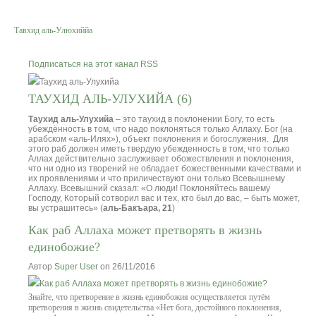
Тавхид аль-Улюхиййа
Вероучение
Подписаться на этот канал RSS
Хадисы
ТАУХИД АЛЬ-УЛУХИЙА (6)
Форум
Таухид аль-Улухийа
– это таухид в поклонении Богу, то есть
убеждённость в том, что надо поклоняться только Аллаху. Бог (на
Контакты
арабском «аль-Илях»), объект поклонения и богослужения.
Для
этого раб должен иметь твердую убежденность в том, что только
Аллах действительно заслуживает обожествления и поклонения,
что ни одно из творений не обладает божественными качествами и
их проявлениями и что приличествуют они только Всевышнему
Аллаху.
Всевышний сказал: «О люди! Поклоняйтесь вашему
Господу, Который сотворил вас и тех, кто был до вас, – быть может,
вы устрашитесь» (
аль-Бакъара, 21
)
Как раб Аллаха может претворять в жизнь
единобожие?
Автор
Super User
on 26/11/2016
Знайте, что претворение в жизнь единобожия осуществляется путём
претворения в жизнь свидетельства «Нет бога, достойного поклонения,