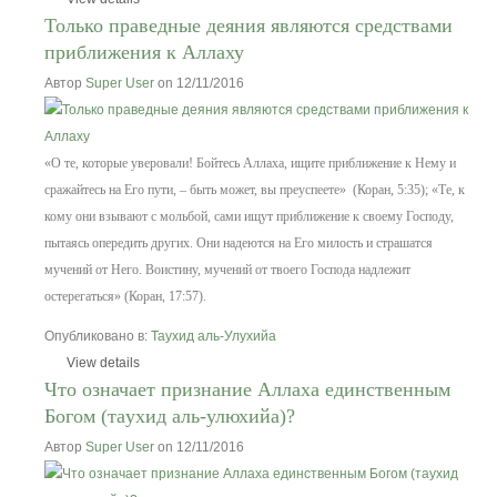
Только праведные деяния являются средствами
приближения к Аллаху
Автор
Super User
on 12/11/2016
«О те, которые уверовали! Бойтесь Аллаха, ищите приближение к Нему и
сражайтесь на Его пути, – быть может, вы преуспеете» (Коран, 5:35); «Те, к
кому они взывают с мольбой, сами ищут приближение к своему Господу,
пытаясь опередить других. Они надеются на Его милость и страшатся
мучений от Него. Воистину, мучений от твоего Господа надлежит
остерегаться» (Коран, 17:57).
Опубликовано в:
Таухид аль-Улухийа
View details
Что означает признание Аллаха единственным
Богом (тayxид аль-улюхийа)?
Автор
Super User
on 12/11/2016