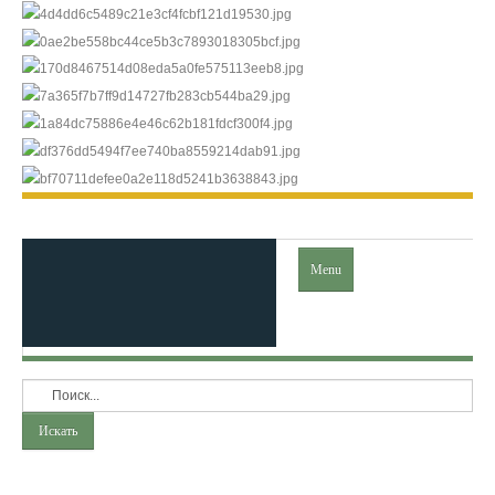
Menu
Главная
Искать
Ислам
Коран