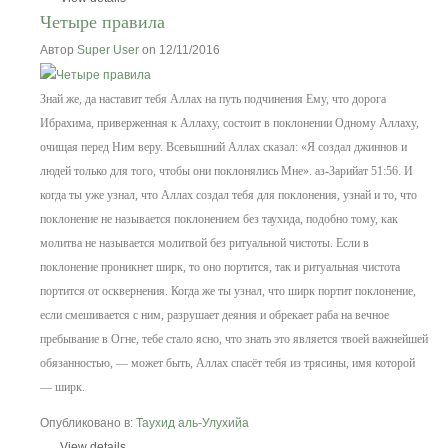
Четыре правила
Автор
Super User
on 12/11/2016
Знай же, да наставит тебя Аллах на путь подчинения Ему, что дорога
Ибрахима, приверженная к Аллаху, состоит в поклонении Одному Аллаху,
очищая перед Ним веру. Всевышний Аллах сказал: «Я создал джиннов и
людей только для того, чтобы они поклонялись Мне». аз-Зарийат 51:56.
И
когда ты уже узнал, что Аллах создал тебя для поклонения, узнай и то, что
поклонение не называется поклонением без таухида, подобно тому, как
молитва не называется молитвой без ритуальной чистоты. Если в
поклонение проникнет ширк, то оно портится, так и ритуальная чистота
портится от осквернения.
Когда же ты узнал, что ширк портит поклонение,
если смешивается с ним, разрушает деяния и обрекает раба на вечное
пребывание в Огне, тебе стало ясно, что знать это является твоей важнейшей
обязанностью, — может быть, Аллах спасёт тебя из трясины, имя которой
— ширк.
Опубликовано в:
Таухид аль-Улухийа
View details