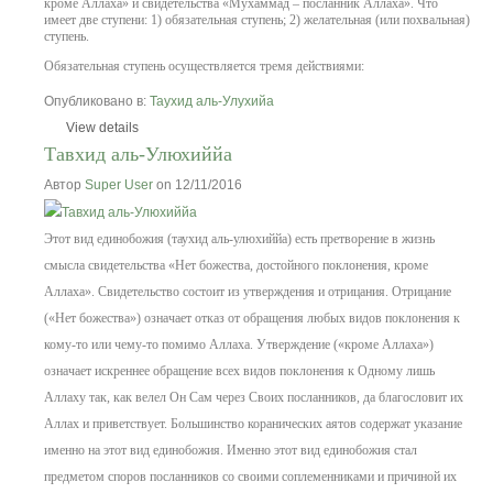
кроме Аллаха» и свидетельства «Мухаммад – посланник Аллаха». Что
имеет две ступени: 1) обязательная ступень; 2) желательная (или похвальная)
ступень.
Обязательная ступень осуществляется тремя действиями:
Опубликовано в:
Таухид аль-Улухийа
View details
Тавхид аль-Улюхиййа
Автор
Super User
on 12/11/2016
Этот вид единобожия (таухид аль-улюхиййа) есть претворение в жизнь
смысла свидетельства «Нет божества, достойного поклонения, кроме
Аллаха». Свидетельство состоит из утверждения и отрицания. Отрицание
(«Нет божества») означает отказ от обращения любых видов поклонения к
кому-то или чему-то помимо Аллаха. Утверждение («кроме Аллаха»)
означает искреннее обращение всех видов поклонения к Одному лишь
Аллаху так, как велел Он Сам через Своих посланников, да благословит их
Аллах и приветствует.
Большинство коранических аятов содержат указание
именно на этот вид единобожия. Именно этот вид единобожия стал
предметом споров посланников со своими соплеменниками и причиной их