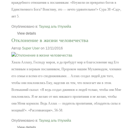
враждебного отношения к посланникам: «Неужели он превратил богов в
Единственного Бога? Воистину, это — нечто удивительное!» Сура 38 «Сад»,
аят 5.
Опубликовано в:
Таухид аль-Улухийа
View details
Отклонение в жизни человечества
Автор
Super User
on 12/11/2016
Хвала Аллаху, Господу миров, и да пребудут мир и благословение над Его
истинным и верным посланником, Пророком нашим Мухаммадом, членами
его семьи и всеми его сподвижниками…
Аллах создал людей для того,
чтобы они поклонялись Ему, наделив их тем, что помогает им в этом.
Всевышний сказал: «Я ведь создал джиннов и людей только, чтобы они Мне
поклонялись. Я не желаю от них никакого пропитания и не желаю, чтобы
они Меня кормили. Ведь Аллах — податель пропитания, обладатель силы и
мощный!». «Рассеивающие», 56-58.
Опубликовано в:
Таухид аль-Улухийа
View details