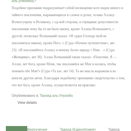
Подобное признание подразумевает собой посвящение всех видов явного и
тайного поклонения, выражающихся в словах и делах, только Аллаху
Всемогущему и Великому, с од-ной стороны, и отрицание допустимости
поклонения чему бы то ни было иному, кроме Аллаха Всевышнего, с
другой, поскольку Всевышний сказал: «И судил Господь твой не
поклоняться никому, кроме Heгo..» (Сура «Ночное путешествие», аят
23).
«И поклоняйтесь Аллаху и ничему более наряду с Ним…» (Сура
«Женщины», аят 36).
Аллах Всевышний также сказал: «Поистине, Я —
Аллах, нет бога, кроме Меня, так поклоняйся же Мне и молись, чтобы
помнить обо Мне!» (Сура «Та ха», аят 14).
Та же мысль выражена и во
многих других аятах. Благодаря подобному признанию свидетельство о том,
что нет бога, кроме Аллаха, осуществляется на практике.
Опубликовано в:
Таухид аль-Улухийа
View details
Home
Вероучение
Тавхид (Единобожие)
Тавхид