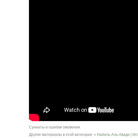
Суннаты и ошибки омовения
Другие материалы в этой категории:
« Набиль Аль-Авади | И