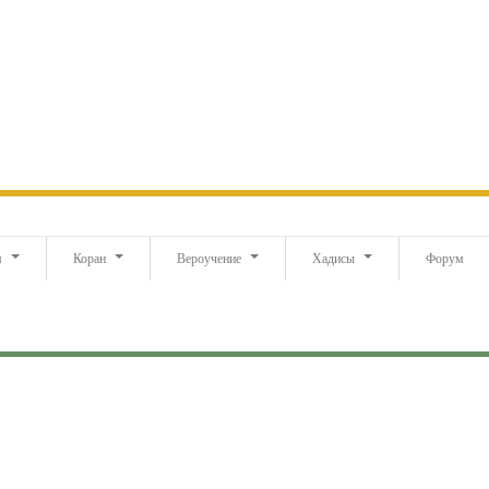
м
Коран
Вероучение
Хадисы
Форум