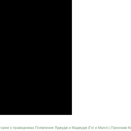
стории о праведниках
Появление Яджудж и Маджудж (Гог и Магог) | Признаки К