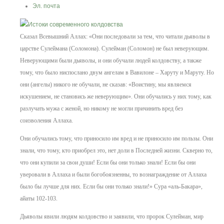
Эл. почта
Сказал Всевышний Аллах: «Они последовали за тем, что читали дьяволы в
царстве Сулеймана (Соломона). Сулейман (Соломон) не был неверующим.
Неверующими были дьяволы, и они обучали людей колдовству, а также
тому, что было ниспослано двум ангелам в Вавилоне – Харуту и Маруту. Но
они (ангелы) никого не обучали, не сказав: «Воистину, мы являемся
искушением, не становись же неверующим». Они обучались у них тому, как
разлучать мужа с женой, но никому не могли причинить вред без
соизволения Аллаха.
Они обучались тому, что приносило им вред и не приносило им пользы. Они
знали, что тому, кто приобрел это, нет доли в Последней жизни. Скверно то,
что они купили за свои души! Если бы они только знали! Если бы они
уверовали в Аллаха и были богобоязненны, то вознаграждение от Аллаха
было бы лучше для них. Если бы они только знали!» Сура «аль-Бакара»,
айаты 102-103.
Дьяволы явили людям колдовство и заявили, что пророк Сулейман, мир