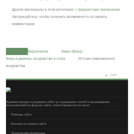
Другие материалы в этой категории:
« Шариатские заклинания
Авторизуйтесь, чтобы получить возможность оставлять
комментарии
Home
Вероучение
Иман (Вера)
Вера в джинны, колдовство и сглаз
Истоки современного
колдовства
TOP
Администрация и редакция сайта за содержание статей и высказывания
пользователей на форуме сайта, ответственности не несет.
Помощь сайту
Баннер на нашем сайте
Техническая поддержка