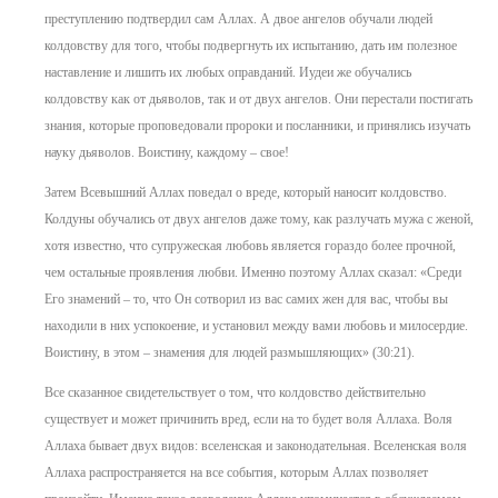
преступлению подтвердил сам Аллах. А двое ангелов обучали людей
колдовству для того, чтобы подвергнуть их испытанию, дать им полезное
наставление и лишить их любых оправданий. Иудеи же обучались
колдовству как от дьяволов, так и от двух ангелов. Они перестали постигать
знания, которые проповедовали пророки и посланники, и принялись изучать
науку дьяволов. Воистину, каждому – свое!
Затем Всевышний Аллах поведал о вреде, который наносит колдовство.
Колдуны обучались от двух ангелов даже тому, как разлучать мужа с женой,
хотя известно, что супружеская любовь является гораздо более прочной,
чем остальные проявления любви. Именно поэтому Аллах сказал: «Среди
Его знамений – то, что Он сотворил из вас самих жен для вас, чтобы вы
находили в них успокоение, и установил между вами любовь и милосердие.
Воистину, в этом – знамения для людей размышляющих» (30:21).
Все сказанное свидетельствует о том, что колдовство действительно
существует и может причинить вред, если на то будет воля Аллаха. Воля
Аллаха бывает двух видов: вселенская и законодательная. Вселенская воля
Аллаха распространяется на все события, которым Аллах позволяет