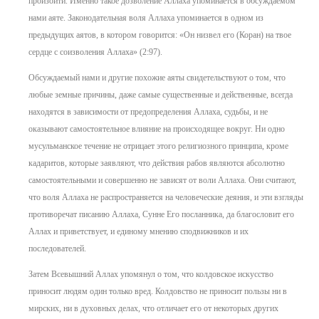
произойти. Именно такое дозволение Аллаха упоминается в обсуждаемом
нами аяте. Законодательная воля Аллаха упоминается в одном из
предыдущих аятов, в котором говорится: «Он низвел его (Коран) на твое
сердце с соизволения Аллаха» (2:97).
Обсуждаемый нами и другие похожие аяты свидетельствуют о том, что
любые земные причины, даже самые существенные и действенные, всегда
находятся в зависимости от предопределения Аллаха, судьбы, и не
оказывают самостоятельное влияние на происходящее вокруг. Ни одно
мусульманское течение не отрицает этого религиозного принципа, кроме
кадаритов, которые заявляют, что действия рабов являются абсолютно
самостоятельными и совершенно не зависят от воли Аллаха. Они считают,
что воля Аллаха не распространяется на человеческие деяния, и эти взгляды
противоречат писанию Аллаха, Сунне Его посланника, да благословит его
Аллах и приветствует, и единому мнению сподвижников и их
последователей.
Затем Всевышний Аллах упомянул о том, что колдовское искусство
приносит людям один только вред. Колдовство не приносит пользы ни в
мирских, ни в духовных делах, что отличает его от некоторых других