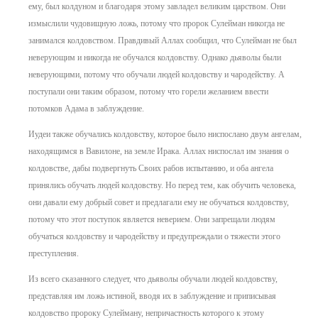
ему, был колдуном и благодаря этому завладел великим царством. Они
измыслили чудовищную ложь, потому что пророк Сулейман никогда не
занимался колдовством. Правдивый Аллах сообщил, что Сулейман не был
неверующим и никогда не обучался колдовству. Однако дьяволы были
неверующими, потому что обучали людей колдовству и чародейству. А
поступали они таким образом, потому что горели желанием ввести
потомков Адама в заблуждение.
Иудеи также обучались колдовству, которое было ниспослано двум ангелам,
находящимся в Вавилоне, на земле Ирака. Аллах ниспослал им знания о
колдовстве, дабы подвергнуть Своих рабов испытанию, и оба ангела
принялись обучать людей колдовству. Но перед тем, как обучить человека,
они давали ему добрый совет и предлагали ему не обучаться колдовству,
потому что этот поступок является неверием. Они запрещали людям
обучаться колдовству и чародейству и предупреждали о тяжести этого
преступления.
Из всего сказанного следует, что дьяволы обучали людей колдовству,
представляя им ложь истиной, вводя их в заблуждение и приписывая
колдовство пророку Сулейману, непричастность которого к этому