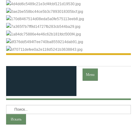
Menu
Главная
Искать
Ислам
Коран