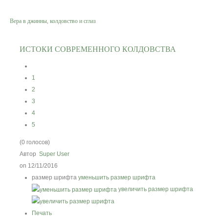
Вера в джинны, колдовство и сглаз
Вероучение
Хадисы
ИСТОКИ СОВРЕМЕННОГО КОЛДОВСТВА
Форум
1
2
Контакты
3
4
5
(0 голосов)
Автор
Super User
on 12/11/2016
размер шрифта
уменьшить размер шрифта
увеличить размер шрифта
Печать