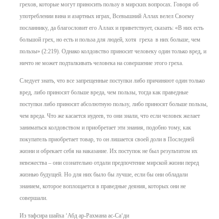
грехов, которые могут приносить пользу в мирских вопросах. Говоря об
употреблении вина и азартных играх, Всевышний Аллах велел Своему
посланнику, да благословит его Аллах и приветствует, сказать: «В них есть
большой грех, но есть и польза для людей, хотя греха в них больше, чем
пользы» (2:219). Однако колдовство приносит человеку один только вред, и
ничто не может подталкивать человека на совершение этого греха.
Следует знать, что все запрещенные поступки либо причиняют один только
вред, либо приносят больше вреда, чем пользы, тогда как праведные
поступки либо приносят абсолютную пользу, либо приносят больше пользы,
чем вреда. Что же касается иудеев, то они знали, что если человек желает
заниматься колдовством и приобретает эти знания, подобно тому, как
покупатель приобретает товар, то он лишается своей доли в Последней
жизни и обрекает себя на наказание. Их поступок не был результатом их
невежества – они сознательно отдали предпочтение мирской жизни перед
жизнью будущей. Но для них было бы лучше, если бы они обладали
знанием, которое воплощается в праведные деяния, которых они не
совершали.
Из тафсира шайха ‘Абд ар-Рахмана ас-Са‘ди